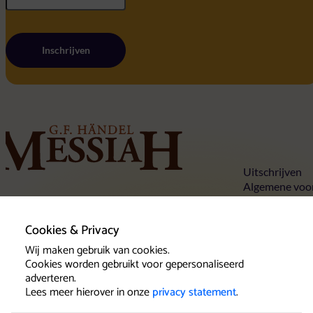
Inschrijven
Home
Uitschrijven
Algemene voo
Privacy state
Tickets
Cookies
Concertlocaties
Cookies & Privacy
Over Händels Messiah
Contact
Wij maken gebruik van cookies.
Cookies worden gebruikt voor gepersonaliseerd
adverteren.
Lees meer hierover in onze
privacy statement
.
Klantenservice