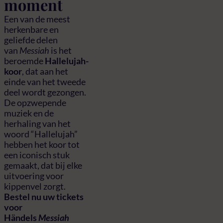
moment
Een van de meest
herkenbare en
geliefde delen
van
Messiah
is het
beroemde
Hallelujah-
koor
, dat aan het
einde van het tweede
deel wordt gezongen.
De opzwepende
muziek en de
herhaling van het
woord “Hallelujah”
hebben het koor tot
een iconisch stuk
gemaakt, dat bij elke
uitvoering voor
kippenvel zorgt.
Bestel nu uw tickets
voor
Händels
Messiah