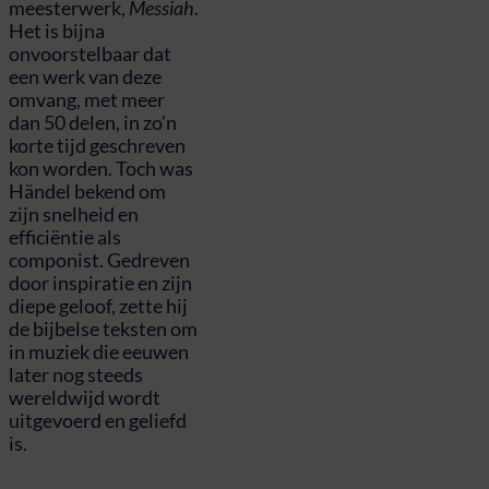
meesterwerk,
Messiah
.
Het is bijna
onvoorstelbaar dat
een werk van deze
omvang, met meer
dan 50 delen, in zo’n
korte tijd geschreven
kon worden. Toch was
Händel bekend om
zijn snelheid en
efficiëntie als
componist. Gedreven
door inspiratie en zijn
diepe geloof, zette hij
de bijbelse teksten om
in muziek die eeuwen
later nog steeds
wereldwijd wordt
uitgevoerd en geliefd
is.