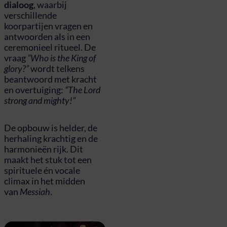
dialoog
, waarbij
verschillende
koorpartijen vragen en
antwoorden als in een
ceremonieel ritueel. De
vraag
“Who is the King of
glory?”
wordt telkens
beantwoord met kracht
en overtuiging:
“The Lord
strong and mighty!”
De opbouw is helder, de
herhaling krachtig en de
harmonieën rijk. Dit
maakt het stuk tot een
spirituele én vocale
climax in het midden
van
Messiah
.