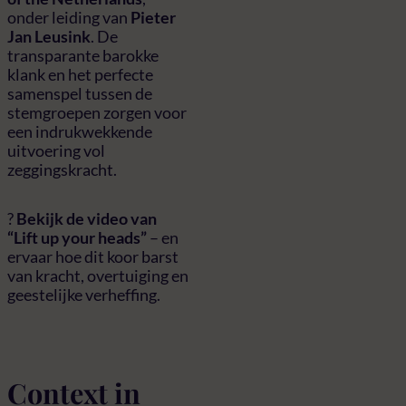
onder leiding van
Pieter
Jan Leusink
. De
transparante barokke
klank en het perfecte
samenspel tussen de
stemgroepen zorgen voor
een indrukwekkende
uitvoering vol
zeggingskracht.
?
Bekijk de video van
“Lift up your heads”
– en
ervaar hoe dit koor barst
van kracht, overtuiging en
geestelijke verheffing.
Context in