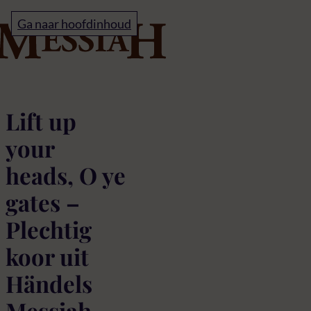
Home
Ga naar hoofdinhoud
Lift up your heads
Lift up
your
heads, O ye
gates –
Plechtig
koor uit
Händels
Messiah