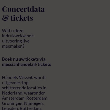
Concertdata
& tickets
Wilt u deze
indrukwekkende
uitvoering live
meemaken?
Boek nu uw tickets via
messiahhandel.nl/tickets
Händels
Messiah
wordt
uitgevoerd op
schitterende locaties in
Nederland, waaronder
Amsterdam, Rotterdam,
Groningen, Nijmegen,
Leusden, Rotterdam,