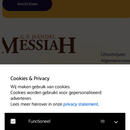
Inschrijven
Home
Uitschrijven
Algemene voo
Privacy state
Tickets
Cookies
Concertlocaties
Cookies & Privacy
Over Händels Messiah
Contact
Wij maken gebruik van cookies.
Cookies worden gebruikt voor gepersonaliseerd
adverteren.
Lees meer hierover in onze
privacy statement
.
Klantenservice
Het team van Beleef Klassiek wil u als
Functioneel
(
1
)
concertbezoeker een goede service