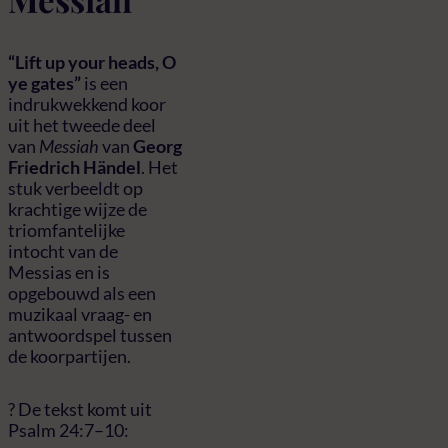
“Lift up your heads, O
ye gates”
is een
indrukwekkend koor
uit het tweede deel
van
Messiah
van
Georg
Friedrich Händel
. Het
stuk verbeeldt op
krachtige wijze de
triomfantelijke
intocht van de
Messias en is
opgebouwd als een
muzikaal vraag- en
antwoordspel tussen
de koorpartijen.
? De tekst komt uit
Psalm 24:7–10: