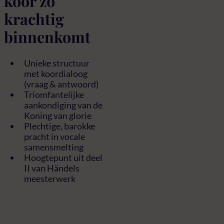
koor zo
krachtig
binnenkomt
Unieke structuur
met koordialoog
(vraag & antwoord)
Triomfantelijke
aankondiging van de
Koning van glorie
Plechtige, barokke
pracht in vocale
samensmelting
Hoogtepunt uit deel
II van Händels
meesterwerk