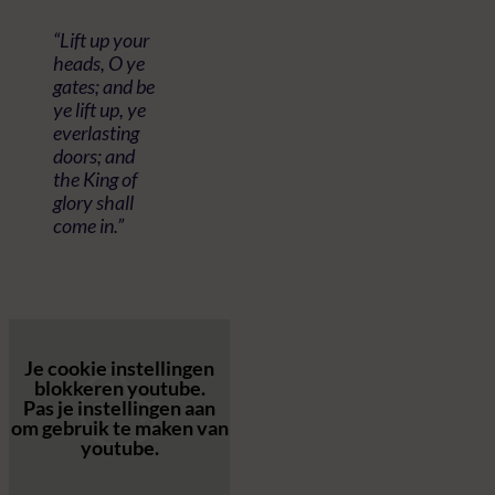
“Lift up your
heads, O ye
gates; and be
ye lift up, ye
everlasting
doors; and
the King of
glory shall
come in.”
Je cookie instellingen
blokkeren youtube.
Pas
je instellingen
aan
om gebruik te maken van
youtube.