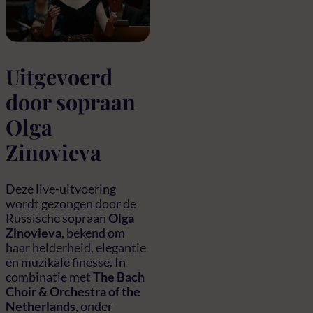
Uitgevoerd
door sopraan
Olga
Zinovieva
Deze live-uitvoering
wordt gezongen door de
Russische sopraan
Olga
Zinovieva
, bekend om
haar helderheid, elegantie
en muzikale finesse. In
combinatie met
The Bach
Choir & Orchestra of the
Netherlands
, onder