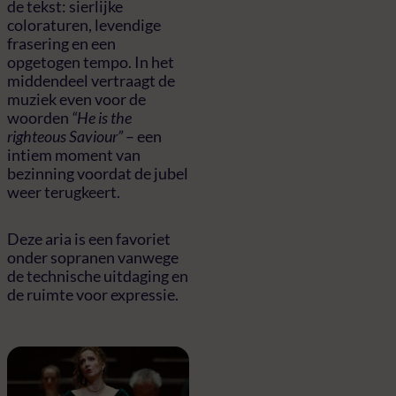
de tekst: sierlijke
coloraturen, levendige
frasering en een
opgetogen tempo. In het
middendeel vertraagt de
muziek even voor de
woorden
“He is the
righteous Saviour”
– een
intiem moment van
bezinning voordat de jubel
weer terugkeert.
Deze aria is een favoriet
onder sopranen vanwege
de technische uitdaging en
de ruimte voor expressie.