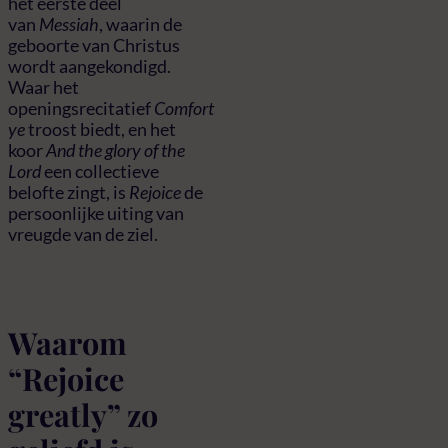
het eerste deel
van
Messiah
, waarin de
geboorte van Christus
wordt aangekondigd.
Waar het
openingsrecitatief
Comfort
ye
troost biedt, en het
koor
And the glory of the
Lord
een collectieve
belofte zingt, is
Rejoice
de
persoonlijke uiting van
vreugde van de ziel.
Waarom
“Rejoice
greatly” zo