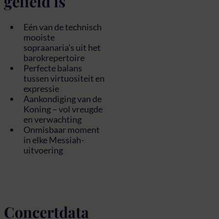
geliefd is
Eén van de technisch
mooiste
sopraanaria’s uit het
barokrepertoire
Perfecte balans
tussen virtuositeit en
expressie
Aankondiging van de
Koning – vol vreugde
en verwachting
Onmisbaar moment
in elke Messiah-
uitvoering
Concertdata