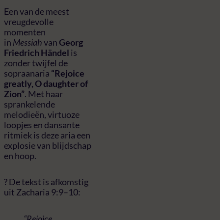
Een van de meest
vreugdevolle
momenten
in
Messiah
van
Georg
Friedrich Händel
is
zonder twijfel de
sopraanaria
“Rejoice
greatly, O daughter of
Zion”
. Met haar
sprankelende
melodieën, virtuoze
loopjes en dansante
ritmiek is deze aria een
explosie van blijdschap
en hoop.
? De tekst is afkomstig
uit Zacharia 9:9–10:
“Rejoice