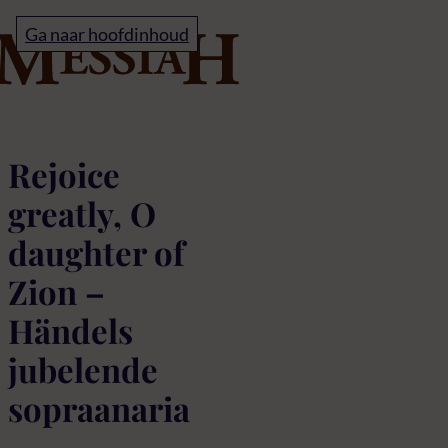
Home
Ga naar hoofdinhoud
Rejoice greatly, O dau
Rejoice
greatly, O
daughter of
Zion –
Händels
jubelende
sopraanaria