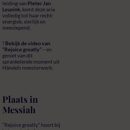
leiding van
Pieter Jan
Leusink
, komt deze aria
volledig tot haar recht:
energiek, sierlijk en
meeslepend.
?
Bekijk de video van
“Rejoice greatly”
– en
geniet van dit
sprankelende moment uit
Händels meesterwerk.
Plaats in
Messiah
“Rejoice greatly” hoort bij