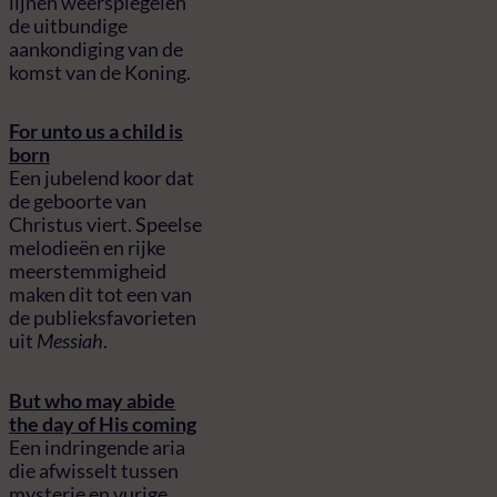
lijnen weerspiegelen
de uitbundige
aankondiging van de
komst van de Koning.
For unto us a child is
born
Een jubelend koor dat
de geboorte van
Christus viert. Speelse
melodieën en rijke
meerstemmigheid
maken dit tot een van
de publieksfavorieten
uit
Messiah
.
But who may abide
the day of His coming
Een indringende aria
die afwisselt tussen
mysterie en vurige