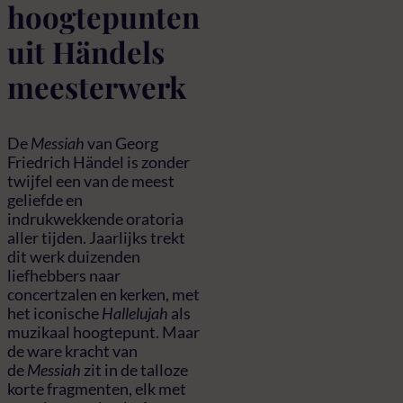
hoogtepunten
uit Händels
meesterwerk
De
Messiah
van Georg
Friedrich Händel is zonder
twijfel een van de meest
geliefde en
indrukwekkende oratoria
aller tijden. Jaarlijks trekt
dit werk duizenden
liefhebbers naar
concertzalen en kerken, met
het iconische
Hallelujah
als
muzikaal hoogtepunt. Maar
de ware kracht van
de
Messiah
zit in de talloze
korte fragmenten, elk met