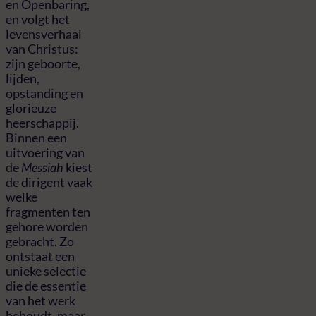
en Openbaring,
en volgt het
levensverhaal
van Christus:
zijn geboorte,
lijden,
opstanding en
glorieuze
heerschappij.
Binnen een
uitvoering van
de
Messiah
kiest
de dirigent vaak
welke
fragmenten ten
gehore worden
gebracht. Zo
ontstaat een
unieke selectie
die de essentie
van het werk
behoudt, maar