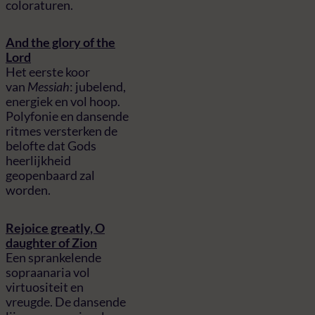
coloraturen.
And the glory of the
Lord
Het eerste koor
van
Messiah
: jubelend,
energiek en vol hoop.
Polyfonie en dansende
ritmes versterken de
belofte dat Gods
heerlijkheid
geopenbaard zal
worden.
Rejoice greatly, O
daughter of Zion
Een sprankelende
sopraanaria vol
virtuositeit en
vreugde. De dansende