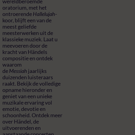
wereldberoemde
oratorium, met het
ontroerende
Hallelujah
-
koor, blijft een van de
meest geliefde
meesterwerken uit de
klassieke muziek. Laat u
meevoeren door de
kracht van Händels
compositie en ontdek
waarom
de
Messiah
jaarlijks
duizenden luisteraars
raakt. Bekijk de volledige
opname hieronder en
geniet van een unieke
muzikale ervaring vol
emotie, devotie en
schoonheid. Ontdek meer
over Händel, de
uitvoerenden en
aanstaande concerten