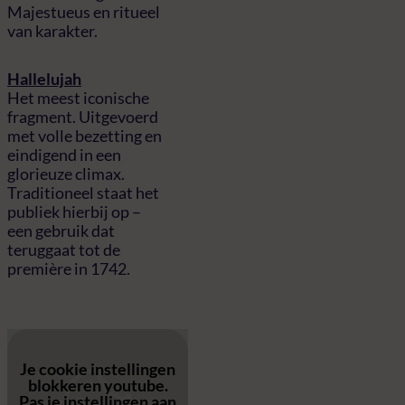
Majestueus en ritueel
van karakter.
Hallelujah
Het meest iconische
fragment. Uitgevoerd
met volle bezetting en
eindigend in een
glorieuze climax.
Traditioneel staat het
publiek hierbij op –
een gebruik dat
teruggaat tot de
première in 1742.
Je cookie instellingen
blokkeren youtube.
Pas
je instellingen
aan