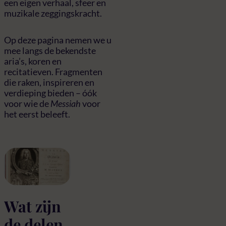
een eigen verhaal, sfeer en
muzikale zeggingskracht.
Op deze pagina nemen we u
mee langs de bekendste
aria’s, koren en
recitatieven. Fragmenten
die raken, inspireren en
verdieping bieden – óók
voor wie de
Messiah
voor
het eerst beleeft.
Wat zijn
de delen