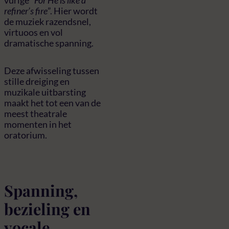
vurige “
For He is like a
refiner’s fire
”. Hier wordt
de muziek razendsnel,
virtuoos en vol
dramatische spanning.
Deze afwisseling tussen
stille dreiging en
muzikale uitbarsting
maakt het tot een van de
meest theatrale
momenten in het
oratorium.
Spanning,
bezieling en
vocale