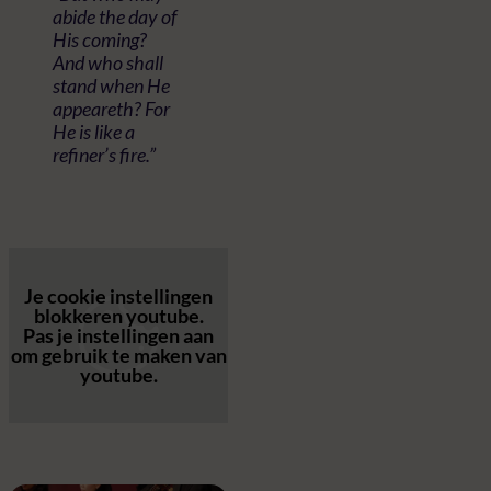
abide the day of
His coming?
And who shall
stand when He
appeareth? For
He is like a
refiner’s fire.”
Je cookie instellingen
blokkeren youtube.
Pas
je instellingen
aan
om gebruik te maken van
youtube.