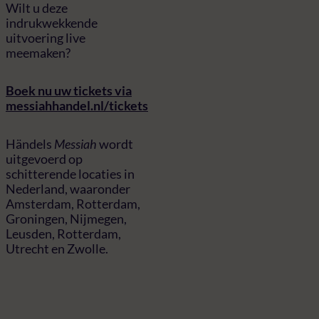
Wilt u deze
indrukwekkende
uitvoering live
meemaken?
Boek nu uw tickets via
messiahhandel.nl/tickets
Händels
Messiah
wordt
uitgevoerd op
schitterende locaties in
Nederland, waaronder
Amsterdam, Rotterdam,
Groningen, Nijmegen,
Leusden, Rotterdam,
Utrecht en Zwolle.