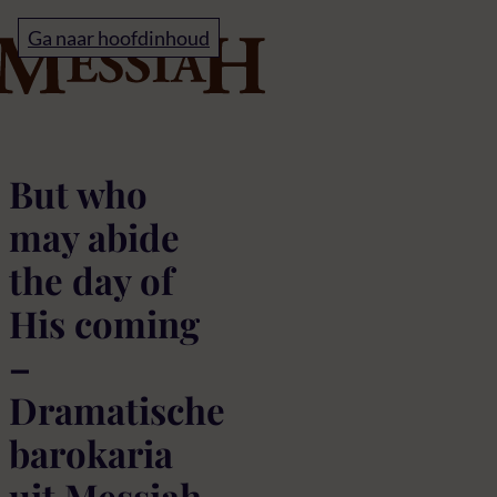
Home
Ga naar hoofdinhoud
But who may abide the
But who
may abide
the day of
His coming
–
Dramatische
barokaria
uit Messiah