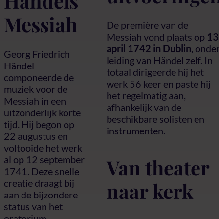
Händels
Messiah
De première van de
Messiah vond plaats op
13
april 1742 in Dublin
, onde
Georg Friedrich
leiding van Händel zelf. In
Händel
totaal dirigeerde hij het
componeerde de
werk 56 keer en paste hij
muziek voor de
het regelmatig aan,
Messiah in een
afhankelijk van de
uitzonderlijk korte
beschikbare solisten en
tijd. Hij begon op
instrumenten.
22 augustus en
voltooide het werk
al op 12 september
Van theater
1741. Deze snelle
creatie draagt bij
naar kerk
aan de bijzondere
status van het
oratorium.