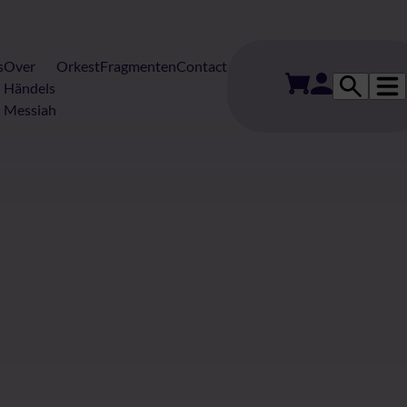
s
Over
Orkest
Fragmenten
Contact
Händels
Messiah
essiah van Han