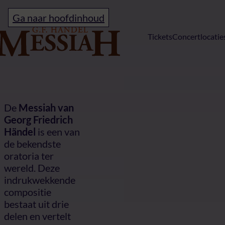
Ga naar hoofdinhoud
Home
Tickets
Concertlocatie
Waar gaat de M
De
Messiah van
Georg Friedrich
Händel
is een van
de bekendste
oratoria ter
wereld. Deze
indrukwekkende
compositie
bestaat uit drie
delen en vertelt