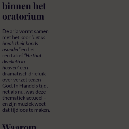
binnen het
oratorium
De aria vormt samen
met het koor
“Let us
break their bonds
asunder”
en het
recitatief
“He that
dwelleth in
heaven”
een
dramatisch drieluik
over verzet tegen
God. In Händels tijd,
net als nu, was deze
thematiek actueel –
en zijn muziek weet
dat tijdloos te maken.
Waarom