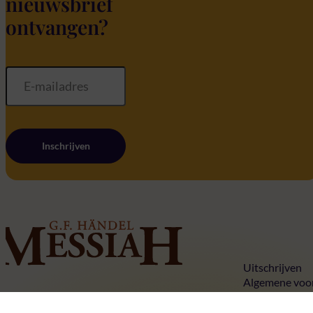
nieuwsbrief
ontvangen?
Inschrijven
Home
Uitschrijven
Algemene voo
Privacy state
Tickets
Cookies