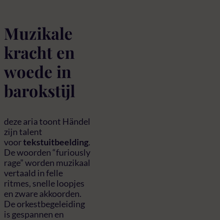
Muzikale
kracht en
woede in
barokstijl
deze aria toont Händel
zijn talent
voor
tekstuitbeelding
.
De woorden “furiously
rage” worden muzikaal
vertaald in felle
ritmes, snelle loopjes
en zware akkoorden.
De orkestbegeleiding
is gespannen en