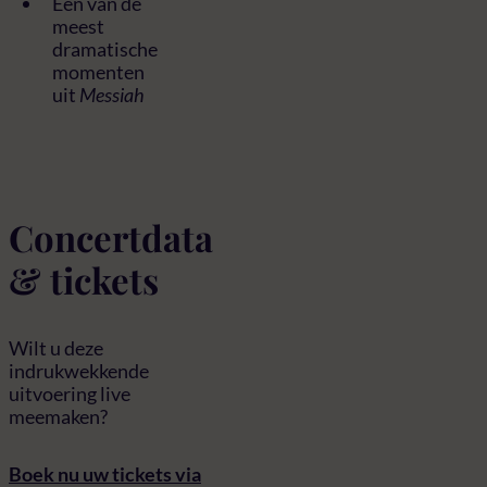
Een van de
meest
dramatische
momenten
uit
Messiah
Concertdata
& tickets
Wilt u deze
indrukwekkende
uitvoering live
meemaken?
Boek nu uw tickets via