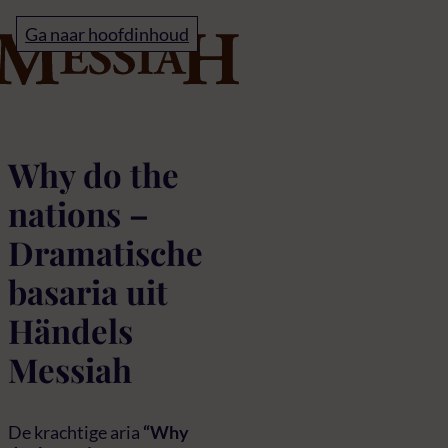
Home
Ga naar hoofdinhoud
Why do the nations so 
Why do the
nations –
Dramatische
basaria uit
Händels
Messiah
De krachtige aria
“Why