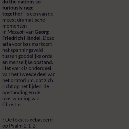
do the nations so
furiously rage
together”
is een van de
meest dramatische
momenten
in
Messiah
van
Georg
Friedrich Händel
. Deze
aria voor bas markeert
het spanningsveld
tussen goddelijke orde
en menselijke opstand.
Het werk is onderdeel
van het tweede deel van
het oratorium, dat zich
richt op het lijden, de
opstanding en de
overwinning van
Christus.
? De tekst is gebaseerd
op Psalm 2:1-2: