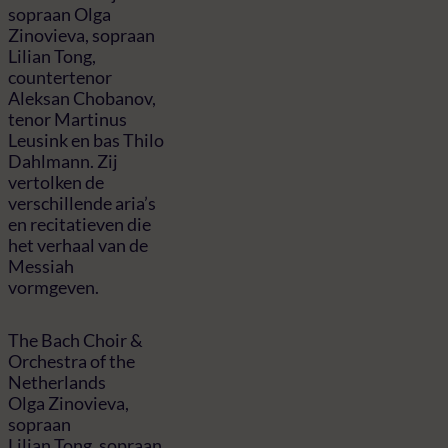
sopraan Olga
Zinovieva, sopraan
Lilian Tong,
countertenor
Aleksan Chobanov,
tenor Martinus
Leusink en bas Thilo
Dahlmann. Zij
vertolken de
verschillende aria’s
en recitatieven die
het verhaal van de
Messiah
vormgeven.
The Bach Choir &
Orchestra of the
Netherlands
Olga Zinovieva,
sopraan
Lilian Tong, sopraan