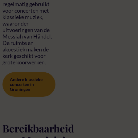
regelmatig gebruikt
voor concerten met
klassieke muziek,
waaronder
uitvoeringen van de
Messiah van Händel.
De ruimte en
akoestiek maken de
kerk geschikt voor
grote koorwerken.
Andere klassieke
concerten in
Groningen
Bereikbaarheid