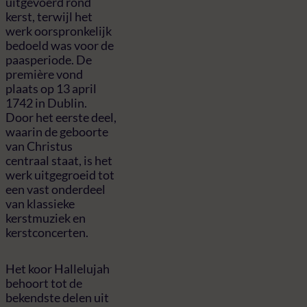
uitgevoerd rond
kerst, terwijl het
werk oorspronkelijk
bedoeld was voor de
paasperiode. De
première vond
plaats op 13 april
1742 in Dublin.
Door het eerste deel,
waarin de geboorte
van Christus
centraal staat, is het
werk uitgegroeid tot
een vast onderdeel
van klassieke
kerstmuziek en
kerstconcerten.
Het koor Hallelujah
behoort tot de
bekendste delen uit