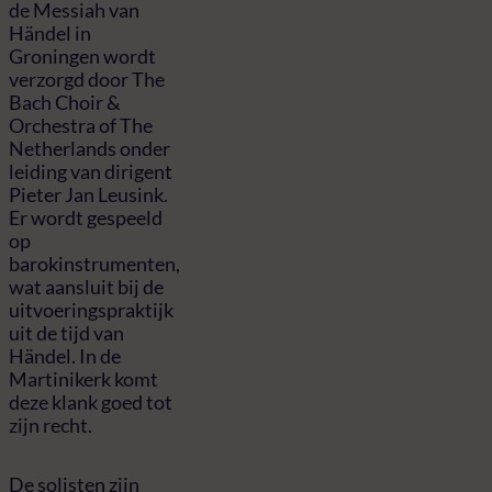
de Messiah van
Händel in
Groningen wordt
verzorgd door The
Bach Choir &
Orchestra of The
Netherlands onder
leiding van dirigent
Pieter Jan Leusink.
Er wordt gespeeld
op
barokinstrumenten,
wat aansluit bij de
uitvoeringspraktijk
uit de tijd van
Händel. In de
Martinikerk komt
deze klank goed tot
zijn recht.
De solisten zijn