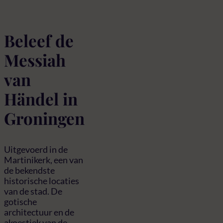
Beleef de
Messiah
van
Händel in
Groningen
Uitgevoerd in de
Martinikerk, een van
de bekendste
historische locaties
van de stad. De
gotische
architectuur en de
akoestiek van de