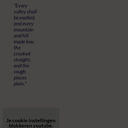
“Every
valley shall
be exalted,
and every
mountain
and hill
made low;
the
crooked
straight,
and the
rough
places
plain.”
Je cookie instellingen
blokkeren youtube.