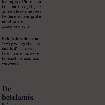
leiding van
Pieter Jan
Leusink
, brengt hij de
aria tot leven met een
heldere toon en grote
emotionele
zeggingskracht.
Bekijk de video van
“Ev’ry valley shall be
exalted”
– en ervaar
hoe Händel muziek en
boodschap naadloos
verweeft.
De
betekenis