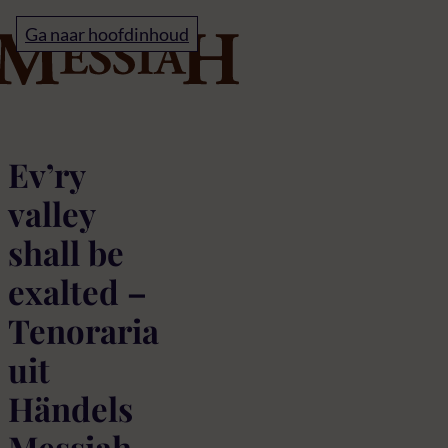
Home
Ga naar hoofdinhoud
Ev’ry valley shall be e
Ev’ry
valley
shall be
exalted –
Tenoraria
uit
Händels
Messiah