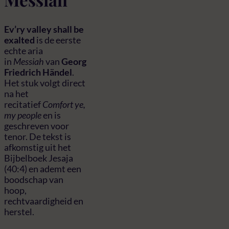
Ev’ry valley shall be
exalted
is de eerste
echte aria
in
Messiah
van
Georg
Friedrich Händel
.
Het stuk volgt direct
na het
recitatief
Comfort ye,
my people
en is
geschreven voor
tenor. De tekst is
afkomstig uit het
Bijbelboek Jesaja
(40:4) en ademt een
boodschap van
hoop,
rechtvaardigheid en
herstel.