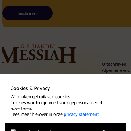
Inschrijven
Home
Uitschrijven
Algemene voo
Privacy state
Tickets
Cookies
Concertlocaties
Cookies & Privacy
Over Händels Messiah
Contact
Wij maken gebruik van cookies.
Cookies worden gebruikt voor gepersonaliseerd
adverteren.
Lees meer hierover in onze
privacy statement
.
Klantenservice
Het team van Beleef Klassiek wil u als