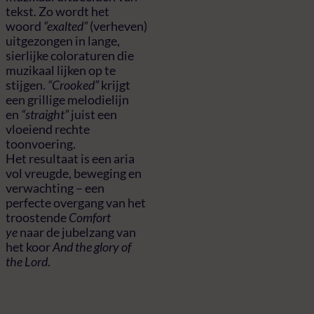
tekst. Zo wordt het
woord
“exalted”
(verheven)
uitgezongen in lange,
sierlijke coloraturen die
muzikaal lijken op te
stijgen.
“Crooked”
krijgt
een grillige melodielijn
en
“straight”
juist een
vloeiend rechte
toonvoering.
Het resultaat is een aria
vol vreugde, beweging en
verwachting – een
perfecte overgang van het
troostende
Comfort
ye
naar de jubelzang van
het koor
And the glory of
the Lord
.