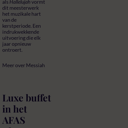
als
Hallelujah
vormt
dit meesterwerk
het muzikale hart
van de
kerstperiode. Een
indrukwekkende
uitvoering die elk
jaar opnieuw
ontroert.
Meer over Messiah
Luxe buffet
in het
AFAS