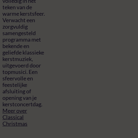
volledig in het
teken van de
warme kerstsfeer.
Verwacht een
zorgvuldig
samengesteld
programma met
bekende en
geliefde klassieke
kerstmuziek,
uitgevoerd door
topmusici. Een
sfeervolle en
feestelijke
afsluiting of
opening van je
kerstconcertdag.
Meer over
Classical
Christmas