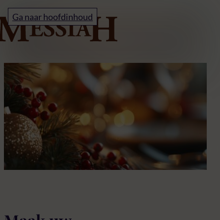
Home
Ga naar hoofdinhoud
Kerstbuffet
M
k
In 