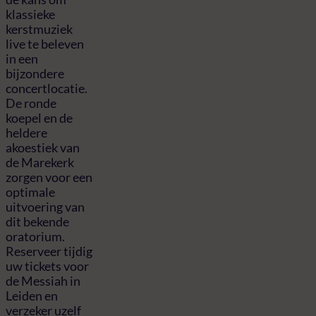
klassieke
kerstmuziek
live te beleven
in een
bijzondere
concertlocatie.
De ronde
koepel en de
heldere
akoestiek van
de Marekerk
zorgen voor een
optimale
uitvoering van
dit bekende
oratorium.
Reserveer tijdig
uw tickets voor
de Messiah in
Leiden en
verzeker uzelf