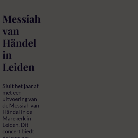
Messiah
van
Händel
in
Leiden
Sluit het jaar af
met een
uitvoering van
de Messiah van
Händel in de
Marekerk in
Leiden. Dit
concert biedt
de kans om