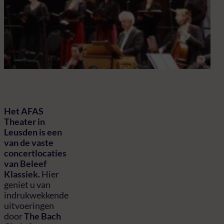
Het
pra
com
Hän
Ned
Het AFAS
Theater in
Leusden is een
van de vaste
concertlocaties
van Beleef
Klassiek.
Hier
geniet u van
indrukwekkende
uitvoeringen
door
The Bach