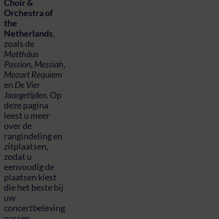
Choir &
Orchestra of
the
Netherlands
,
zoals de
Matthäus
Passion
,
Messiah
,
Mozart Requiem
en
De Vier
Jaargetijden
. Op
deze pagina
leest u meer
over de
rangindeling en
zitplaatsen,
zodat u
eenvoudig de
plaatsen kiest
die het beste bij
uw
concertbeleving
passen.