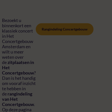
Bezoekt u
binnenkort een
Rangindeling Concertgebouw
klassiek concert
in Het
Concertgebouw
Amsterdam en
wilt u meer
weten over
de
zitplaatsen in
Het
Concertgebouw
?
Dan is het handig
om vooraf inzicht
te hebben in
de
rangindeling
van Het
Concertgebouw
.
Op deze pagina