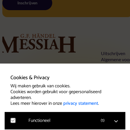
Inschrijven
Home
Uitschrijven
Algemene voo
Privacy state
Tickets
Cookies
Concertlocaties
Cookies & Privacy
Over Händels Messiah
Wij maken gebruik van cookies.
Contact
Cookies worden gebruikt voor gepersonaliseerd
adverteren.
Lees meer hierover in onze
privacy statement
.
Klantenservice
Het team van Beleef Klassiek wil u als
Functioneel
(
1
)
concertbezoeker een goede service