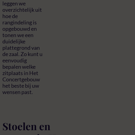
leggen we
overzichtelijk uit
hoe de
rangindeling is
opgebouwd en
tonen we een
duidelijke
plattegrond van
de zaal. Zo kunt u
eenvoudig
bepalen welke
zitplaats in Het
Concertgebouw
het beste bij uw
wensen past.
Stoelen en