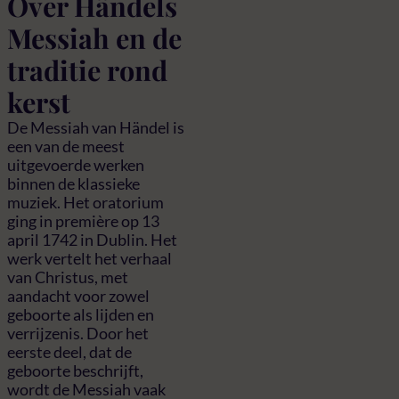
Over Händels
Messiah en de
traditie rond
kerst
De Messiah van Händel is
een van de meest
uitgevoerde werken
binnen de klassieke
muziek. Het oratorium
ging in première op 13
april 1742 in Dublin. Het
werk vertelt het verhaal
van Christus, met
aandacht voor zowel
geboorte als lijden en
verrijzenis. Door het
eerste deel, dat de
geboorte beschrijft,
wordt de Messiah vaak