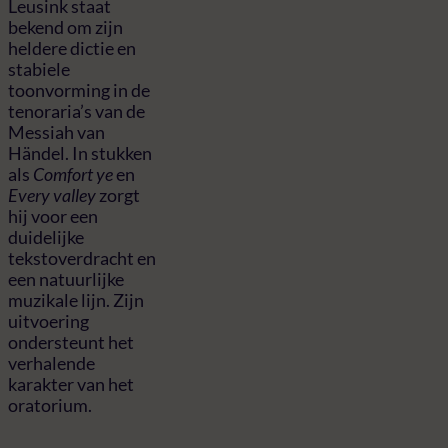
Leusink staat
bekend om zijn
heldere dictie en
stabiele
toonvorming in de
tenoraria’s van de
Messiah van
Händel. In stukken
als
Comfort ye
en
Every valley
zorgt
hij voor een
duidelijke
tekstoverdracht en
een natuurlijke
muzikale lijn. Zijn
uitvoering
ondersteunt het
verhalende
karakter van het
oratorium.