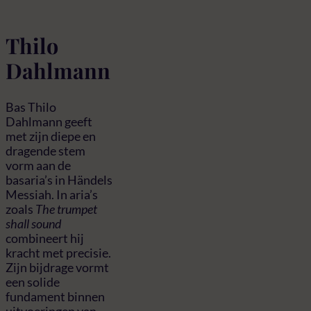
Thilo
Dahlmann
Bas Thilo
Dahlmann geeft
met zijn diepe en
dragende stem
vorm aan de
basaria’s in Händels
Messiah. In aria’s
zoals
The trumpet
shall sound
combineert hij
kracht met precisie.
Zijn bijdrage vormt
een solide
fundament binnen
uitvoeringen van