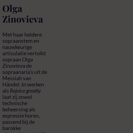
Olga
Zinovieva
Met haar heldere
sopraanstem en
nauwkeurige
articulatie vertolkt
sopraan Olga
Zinovieva de
sopraanaria’s uit de
Messiah van
Händel. In werken
als
Rejoice greatly
laat zij zowel
technische
beheersing als
expressie horen,
passend bij de
barokke