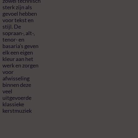
zowel technisch
sterk zijn als
gevoel hebben
voor tekst en
stijl. De
sopraan-, alt-,
tenor- en
basaria’s geven
elk een eigen
kleur aan het
werk en zorgen
voor
afwisseling
binnen deze
veel
uitgevoerde
klassieke
kerstmuziek