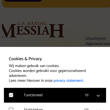
Home
Uitschrijven
Algemene voo
Privacy state
Tickets
Cookies
Concertlocaties
Cookies & Privacy
Over Händels Messiah
Contact
Wij maken gebruik van cookies.
Cookies worden gebruikt voor gepersonaliseerd
adverteren.
Lees meer hierover in onze
privacy statement
.
Klantenservice
Het team van Beleef Klassiek wil u als
Functioneel
(
1
)
concertbezoeker een goede service
verlenen. Maak daarom gebruik van de
Statistieken
(
2
)
Google Analytics