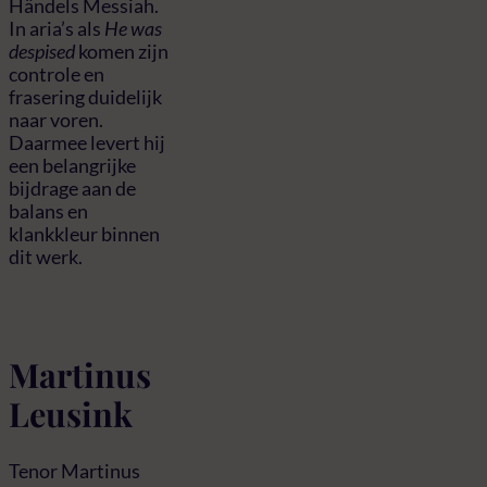
Händels Messiah.
In aria’s als
He was
despised
komen zijn
controle en
frasering duidelijk
naar voren.
Daarmee levert hij
een belangrijke
bijdrage aan de
balans en
klankkleur binnen
dit werk.
Martinus
Leusink
Tenor Martinus