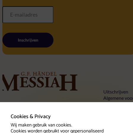
Inschrijven
Home
Uitschrijven
Algemene voo
Privacy state
Tickets
Cookies
Concertlocaties
Cookies & Privacy
Over Händels Messiah
Contact
Wij maken gebruik van cookies.
Cookies worden gebruikt voor gepersonaliseerd