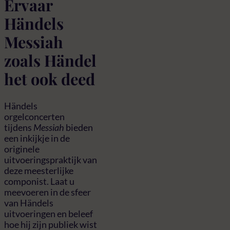
Ervaar
Händels
Messiah
zoals Händel
het ook deed
Händels
orgelconcerten
tijdens
Messiah
bieden
een inkijkje in de
originele
uitvoeringspraktijk van
deze meesterlijke
componist. Laat u
meevoeren in de sfeer
van Händels
uitvoeringen en beleef
hoe hij zijn publiek wist